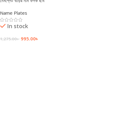
নেমপ্লেট বাড়ির নাম ফলক ছবি
Name Plates
In stock
995.00
৳
1,275.00
৳
Add To Cart