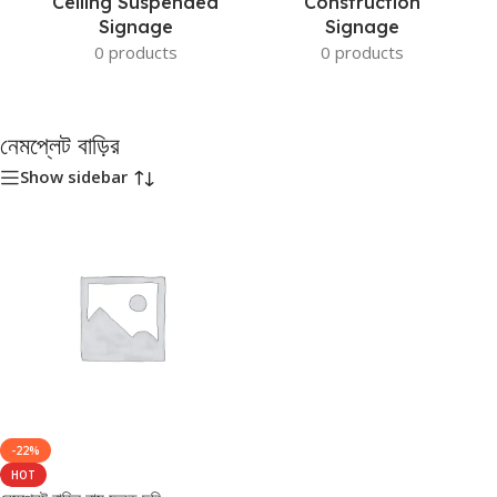
Ceiling Suspended
Construction
Signage
Signage
0 products
0 products
নেমপ্লেট বাড়ির
Show sidebar
-22%
HOT