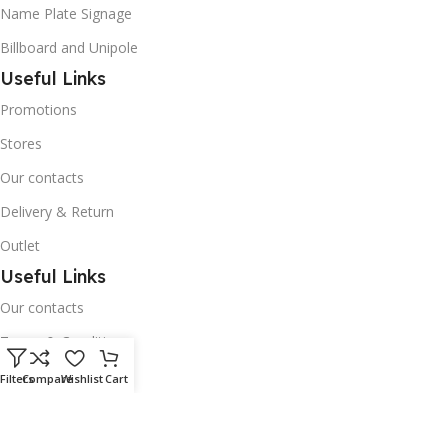
Name Plate Signage
Billboard and Unipole
Useful Links
Promotions
Stores
Our contacts
Delivery & Return
Outlet
Useful Links
Our contacts
Terms & Conditions
Privacy Policy
Filters
Compare
Wishlist
Cart
Disclaimer
Delivery & Return