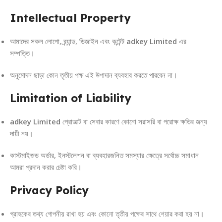
Intellectual Property
আমাদের সকল লোগো, ব্র্যান্ড, ডিজাইন এবং কন্টেন্ট
adkey Limited
এর
সম্পত্তি।
অনুমোদন ছাড়া কোন তৃতীয় পক্ষ এই উপাদান ব্যবহার করতে পারবেন না।
Limitation of Liability
adkey Limited
প্রোডাক্ট বা সেবার কারণে কোনো সরাসরি বা পরোক্ষ ক্ষতির জন্য
দায়ী নয়।
কাস্টমাইজড অর্ডার, ইনস্টলেশন বা ব্যবহারজনিত সমস্যার ক্ষেত্রে সর্বোচ্চ সমাধান
আমরা প্রদান করার চেষ্টা করি।
Privacy Policy
গ্রাহকের তথ্য গোপনীয় রাখা হয় এবং কোনো তৃতীয় পক্ষের সাথে শেয়ার করা হয় না।