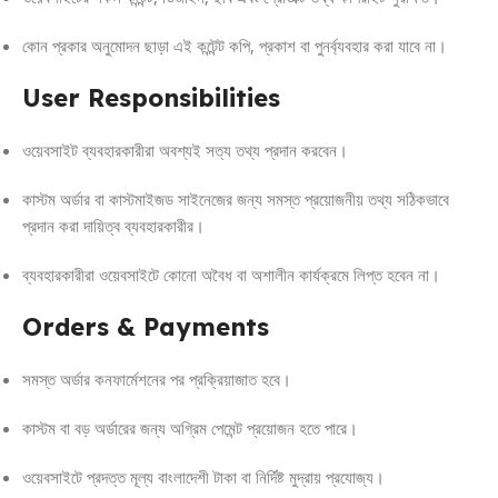
কোন প্রকার অনুমোদন ছাড়া এই কন্টেন্ট কপি, প্রকাশ বা পুনর্ব্যবহার করা যাবে না।
User Responsibilities
ওয়েবসাইট ব্যবহারকারীরা অবশ্যই সত্য তথ্য প্রদান করবেন।
কাস্টম অর্ডার বা কাস্টমাইজড সাইনেজের জন্য সমস্ত প্রয়োজনীয় তথ্য সঠিকভাবে
প্রদান করা দায়িত্ব ব্যবহারকারীর।
ব্যবহারকারীরা ওয়েবসাইটে কোনো অবৈধ বা অশালীন কার্যক্রমে লিপ্ত হবেন না।
Orders & Payments
সমস্ত অর্ডার কনফার্মেশনের পর প্রক্রিয়াজাত হবে।
কাস্টম বা বড় অর্ডারের জন্য অগ্রিম পেমেন্ট প্রয়োজন হতে পারে।
ওয়েবসাইটে প্রদত্ত মূল্য বাংলাদেশী টাকা বা নির্দিষ্ট মুদ্রায় প্রযোজ্য।