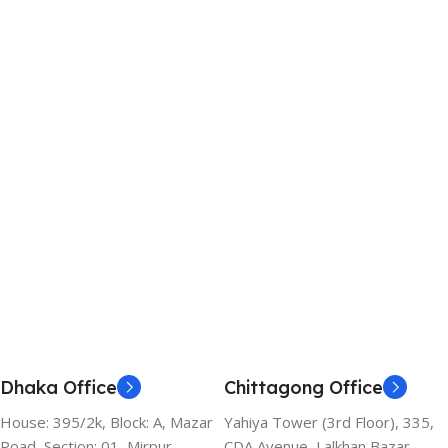
Dhaka Office
Chittagong Office
House: 395/2k, Block: A, Mazar
Yahiya Tower (3rd Floor), 335,
Road, Section: 01, Mirpur,
CDA Avenue, Lalkhan Bazar,