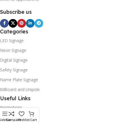
Subscribe us
Categories
LED Signage
Neon Signage
Digital Signage
Safety Signage
Name Plate Signage
Billboard and Unipole
Useful Links
Promotions
Stores
Sidebar
Compare
Wishlist
Cart
Our contacts