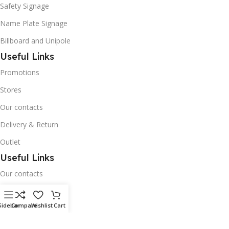
Safety Signage
Name Plate Signage
Billboard and Unipole
Useful Links
Promotions
Stores
Our contacts
Delivery & Return
Outlet
Useful Links
Our contacts
Terms & Conditions
Sidebar
Compare
Wishlist
Cart
Privacy Policy
Disclaimer