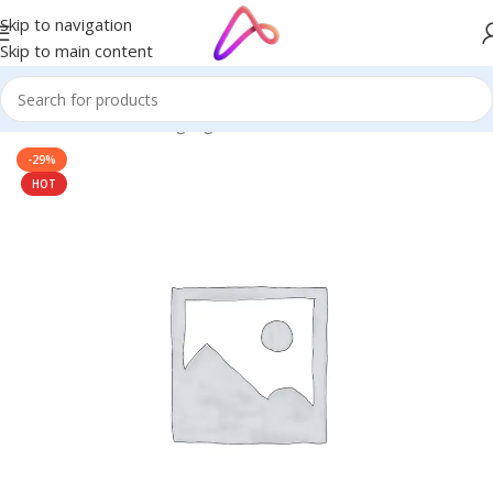
Skip to navigation
Skip to main content
Home
/
Name Plate Signage
/
Desk Name Plates
-29%
HOT