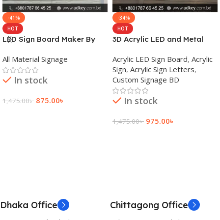
-41%
-34%
HOT
HOT
LED Sign Board Maker By
3D Acrylic LED and Metal
adkey Limited in Dhaka
Signage Price BD
All Material Signage
Acrylic LED Sign Board
,
Acrylic
Bangladesh
Sign
,
Acrylic Sign Letters
,
In stock
Custom Signage BD
In stock
875.00
৳
1,475.00
৳
Add To Cart
975.00
৳
1,475.00
৳
Add To Cart
Dhaka Office
Chittagong Office