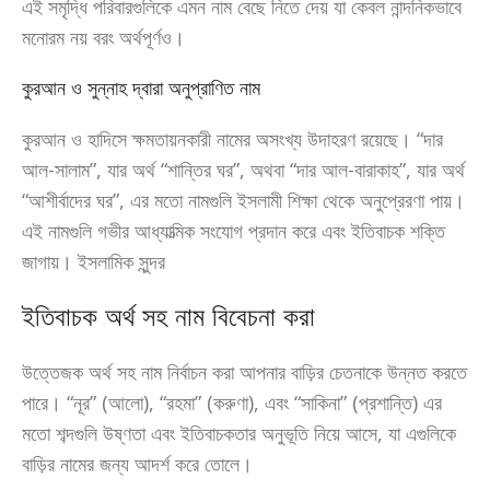
এই সমৃদ্ধি পরিবারগুলিকে এমন নাম বেছে নিতে দেয় যা কেবল নান্দনিকভাবে
মনোরম নয় বরং অর্থপূর্ণও।
কুরআন ও সুন্নাহ দ্বারা অনুপ্রাণিত নাম
কুরআন ও হাদিসে ক্ষমতায়নকারী নামের অসংখ্য উদাহরণ রয়েছে। “দার
আল-সালাম”, যার অর্থ “শান্তির ঘর”, অথবা “দার আল-বারাকাহ”, যার অর্থ
“আশীর্বাদের ঘর”, এর মতো নামগুলি ইসলামী শিক্ষা থেকে অনুপ্রেরণা পায়।
এই নামগুলি গভীর আধ্যাত্মিক সংযোগ প্রদান করে এবং ইতিবাচক শক্তি
জাগায়। ইসলামিক সুন্দর
ইতিবাচক অর্থ সহ নাম বিবেচনা করা
উত্তেজক অর্থ সহ নাম নির্বাচন করা আপনার বাড়ির চেতনাকে উন্নত করতে
পারে। “নূর” (আলো), “রহমা” (করুণা), এবং “সাকিনা” (প্রশান্তি) এর
মতো শব্দগুলি উষ্ণতা এবং ইতিবাচকতার অনুভূতি নিয়ে আসে, যা এগুলিকে
বাড়ির নামের জন্য আদর্শ করে তোলে।