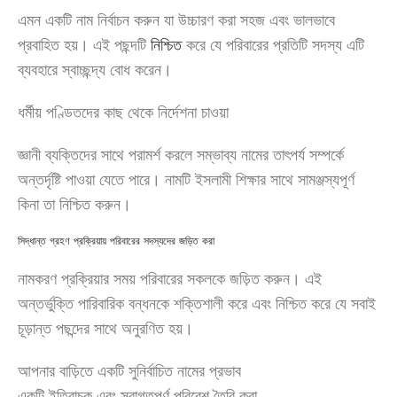
এমন একটি নাম নির্বাচন করুন যা উচ্চারণ করা সহজ এবং ভালভাবে
প্রবাহিত হয়। এই পছন্দটি
নিশ্চিত
করে যে পরিবারের প্রতিটি সদস্য এটি
ব্যবহারে স্বাচ্ছন্দ্য বোধ করেন।
ধর্মীয় পণ্ডিতদের কাছ থেকে নির্দেশনা চাওয়া
জ্ঞানী ব্যক্তিদের সাথে পরামর্শ করলে সম্ভাব্য নামের তাৎপর্য সম্পর্কে
অন্তর্দৃষ্টি পাওয়া যেতে পারে। নামটি ইসলামী শিক্ষার সাথে সামঞ্জস্যপূর্ণ
কিনা তা নিশ্চিত করুন।
সিদ্ধান্ত গ্রহণ প্রক্রিয়ায় পরিবারের সদস্যদের জড়িত করা
নামকরণ প্রক্রিয়ার সময় পরিবারের সকলকে জড়িত করুন। এই
অন্তর্ভুক্তি পারিবারিক বন্ধনকে শক্তিশালী করে এবং নিশ্চিত করে যে সবাই
চূড়ান্ত পছন্দের সাথে অনুরণিত হয়।
আপনার বাড়িতে একটি সুনির্বাচিত নামের প্রভাব
একটি ইতিবাচক এবং স্বাগতপূর্ণ পরিবেশ তৈরি করা