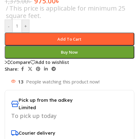
975.00
৳
1,375.00
৳
This price is applicable for minimum 25
square feet.
-
+
Add To Cart
Buy Now
Compare
Add to wishlist
Share:
13
People watching this product now!
Pick up from the adkey
Limited
To pick up today
Courier delivery