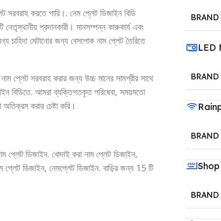
েট সরবরাহ করতে পারি।. নেম প্লেট ডিজাইন বিডি
BRAND
েতৃস্থানীয় প্রদানকারী। মানসম্পন্ন কারুকার্য এবং
 অনন্য চাহিদা মেটানোর জন্য বেসপোক নাম প্লেট তৈরিতে
LED 
BRAND
নাম প্লেট সরবরাহ করার জন্য উচ্চ মানের সামগ্রীর সাথে
াইন বিডিতে. আমরা ব্যক্তিগতকৃত পরিষেবা, সময়মতো
া অতিক্রম করার চেষ্টা করি।
Rain
BRAND
াম প্লেট ডিজাইন. খোদাই করা নাম প্লেট ডিজাইন,
Shop
েম প্লেট ডিজাইন, নেমপ্লেট ডিজাইন. বাড়ির জন্য 15 টি
BRAND