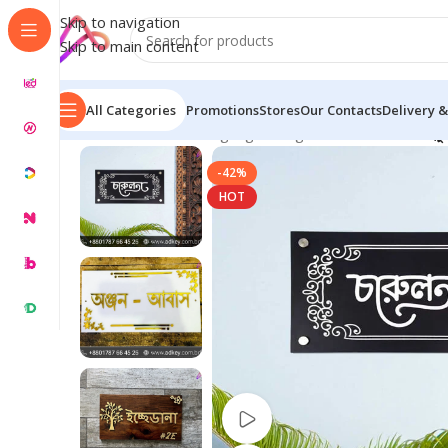
Skip to navigation
Skip to main content
All Categories
Promotions
Stores
Our Contacts
Delivery &
Home
/
Name Plate Signage
/
Bangla Name of House
/
সুন
-42%
HOT
Watch video