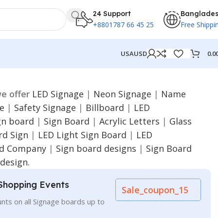
24 Support
Banglade
+8801787 66 45 25
Free Shippi
0.0
USA
USD
e offer
LED Signage
|
Neon Signage
|
Name
ge
|
Safety Signage
|
Billboard
|
LED
gn board
|
Sign Board
|
Acrylic Letters
|
Glass
d Sign
|
LED Light Sign Board
|
LED
rd Company
|
Sign board designs
|
Sign Board
design.
Shopping Events
Sale_coupon_15
nts on all Signage boards up to