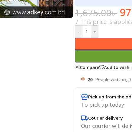
97
1,675.00
৳
This price is appli
-
+
Compare
Add to wishli
20
People watching t
Pick up from the ad
To pick up today
Courier delivery
Our courier will deli