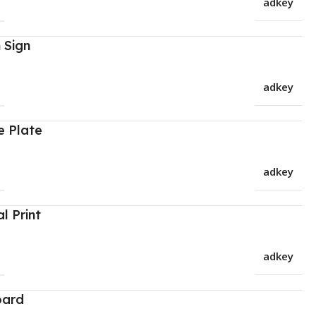
adkey
 Sign
adkey
 Plate
adkey
al Print
adkey
oard