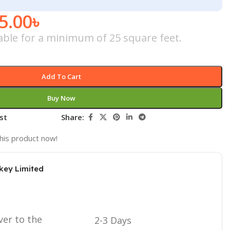
5.00
৳
cable for a minimum of 25 square feet.
Add To Cart
Buy Now
st
Share:
his product now!
key Limited
ver to the
2-3 Days